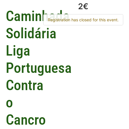
2€
Caminhada
Registration has closed for this event.
Solidária
Liga
Portuguesa
Contra
o
Cancro